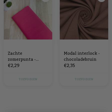
Zachte
Modal interlock -
zomerpunta -
chocoladebruin
€2,29
€2,35
fuchsia
TOEVOEGEN
TOEVOEGEN
Gratis verzending vanaf €
Voor 12 uur besteld,
175 (BE&NL)
dezelfde dag verzonden