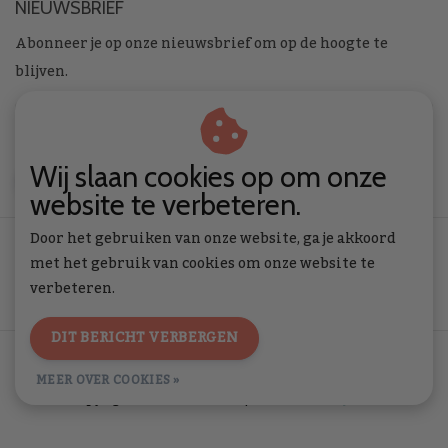
NIEUWSBRIEF
Abonneer je op onze nieuwsbrief om op de hoogte te
blijven.
Wij slaan cookies op om onze
ABONNEER
website te verbeteren.
Door het gebruiken van onze website, ga je akkoord
met het gebruik van cookies om onze website te
verbeteren.
DIT BERICHT VERBERGEN
Algemene voorwaarden
|
Privacy Policy
|
RSS Feed
MEER OVER COOKIES »
© Copyright 2026 - Toverstof | Realisatie
InStijl Media