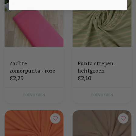
Zachte
Punta strepen -
zomerpunta - roze
lichtgroen
€2,29
€2,10
TOEVOEGEN
TOEVOEGEN