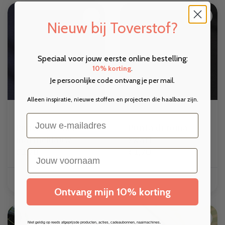
Nieuw bij Toverstof?
Speciaal voor jouw eerste online bestelling:
10% korting
.
Je persoonlijke code ontvang je per mail.
Alleen inspiratie, nieuwe stoffen en projecten die haalbaar zijn.
Email
Punta di roma -
Punta di roma -
marineblauw
zwart
€1,70
€1,70
voornaam
TOEVOEGEN
TOEVOEGEN
Ontvang mijn 10% korting
Niet geldig op reeds afgeprijsde producten, acties, cadeaubonnen, naaimachines.