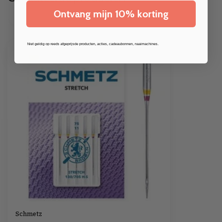
Ontvang mijn 10% korting
Niet geldig op reeds afgeprijsde producten, acties, cadeaubonnen, naaimachines.
Schmetz