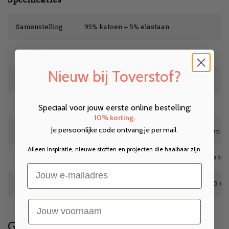
Specificaties
Samenstelling
95% katoen + 5% elastaan
Gewicht
Nieuw bij Toverstof?
Stofbreedte
145 cm
Naaldadvies
stretch
Speciaal voor jouw eerste online bestelling:
10% korting
.
Wasvoorschrift
wassen op 30°, niet in de droger, strijken op
Je persoonlijke code ontvang je per mail.
Alleen inspiratie, nieuwe stoffen en projecten die haalbaar zijn.
Voorwassen
Was de stof vooraf om eventuele krimp te
Email
Knippen
1 eenheid = 10 cm dus wil je 50 cm, kies 5 e
voornaam
Gerelateerde producten