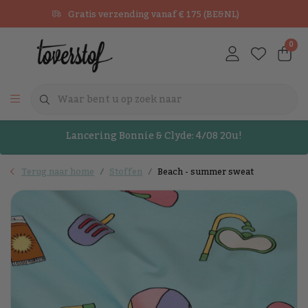
Gratis verzending vanaf € 175 (BE&NL)
0
Lancering Bonnie & Clyde: 4/08 20u!
Terug naar home
Stoffen
Beach - summer sweat