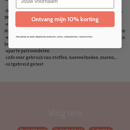
-het patroon op 1 gevouwen A0 pagina in maten 32, 34, 36,
38, 40, 42, 44, 46, 48 en 50.
Ontvang mijn 10% korting
-een uitgebreid, in kleur afgedrukt instructieboek met
duidelijke stap – voor – stap uitleg en digitale tekeningen
-een stijlvolle map waarin je je patroon en instructies kan
Niet geldig op reeds afgeprijsde producten, acties, cadeaubonnen, naaimachines.
bewaren
-aparte patroondelen
-info over gebruik van stoffen, hoeveelheden, maten,…
-uitgebreid getest
Volg ons