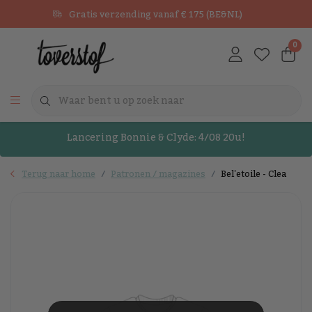
Gratis verzending vanaf € 175 (BE&NL)
0
Lancering Bonnie & Clyde: 4/08 20u!
Terug naar home
Patronen / magazines
Bel'etoile - Clea