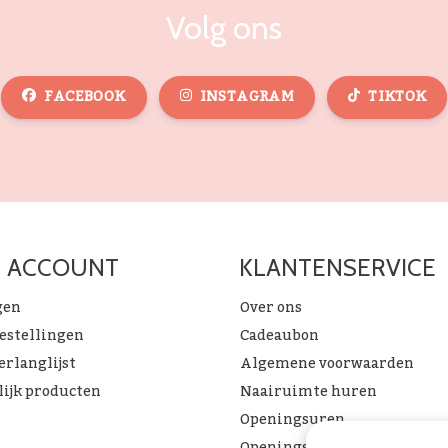
Volg ons
FACEBOOK
INSTAGRAM
TIKTOK
N ACCOUNT
KLANTENSERVICE
gen
Over ons
bestellingen
Cadeaubon
erlanglijst
Algemene voorwaarden
lijk producten
Naairuimte huren
Openingsuren