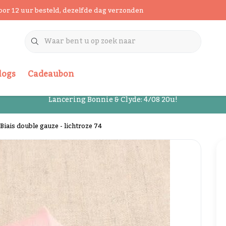
oor 12 uur besteld, dezelfde dag verzonden
logs
Cadeaubon
Lancering Bonnie & Clyde: 4/08 20u!
Biais double gauze - lichtroze 74