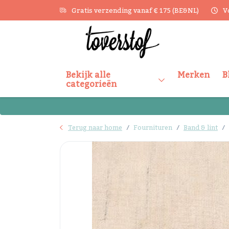
Gratis verzending vanaf € 175 (BE&NL)
V
Bekijk alle
Merken
B
categorieën
Terug naar home
Fournituren
Band & lint