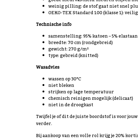
goede kleurvastheid: kleuren blijven m
weinig pilling: de stof gaat niet snel pl
OEKO-TEX Standard 100 (klasse 1): veili
Technische info
samenstelling: 95% katoen – 5% elastaan
breedte: 70 cm (rondgebreid)
gewicht: 270 g/m²
type: gebreid (knitted)
Wasadvies
wassen op 30°C
niet bleken
strijken op lage temperatuur
chemisch reinigen mogelijk (delicaat)
niet in de droogkast
Twijfel je of dit de juiste boordstof is voor jo
verder.
Bij aankoop van een volle rol krijg je 20% korti