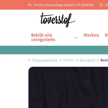
Gratis verzending vanaf € 175 (BE&NL)
V
Bekijk alle
Merken
B
categorieën
Terug naar home
Stoffen
Boordstof
Boor