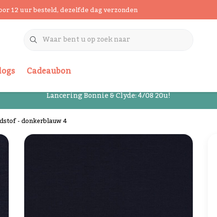
oor 12 uur besteld, dezelfde dag verzonden
logs
Cadeaubon
Lancering Bonnie & Clyde: 4/08 20u!
dstof - donkerblauw 4