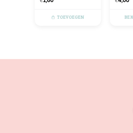
€1,60
€4,00
TOEVOEGEN
BEK