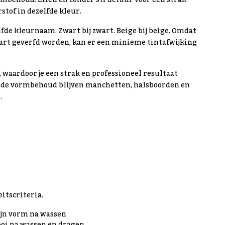
mbehoud. Effen en zonder structuur voor een strak
stof in dezelfde kleur.
fde kleurnaam. Zwart bij zwart. Beige bij beige. Omdat
part geverfd worden, kan er een minieme tintafwijking
, waardoor je een strak en professioneel resultaat
 goede vormbehoud blijven manchetten, halsboorden en
.
itscriteria.
jn vorm na wassen