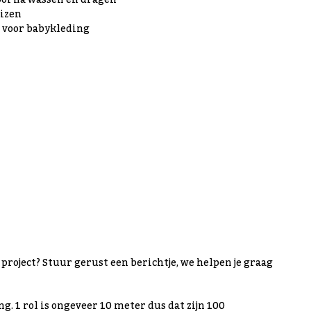
ooi na wassen en dragen
uizen
g voor babykleding
uw project? Stuur gerust een berichtje, we helpen je graag
ng. 1 rol is ongeveer 10 meter dus dat zijn 100