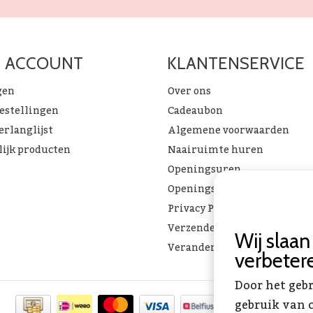
N ACCOUNT
KLANTENSERVICE
gen
Over ons
bestellingen
Cadeaubon
erlanglijst
Algemene voorwaarden
lijk producten
Naairuimte huren
Openingsuren
Openingsuren & verlof
Privacy Policy
Verzenden & ophalen
Wij slaa
Verandering Toverstof FAQ
verbeter
Door het geb
gebruik van c