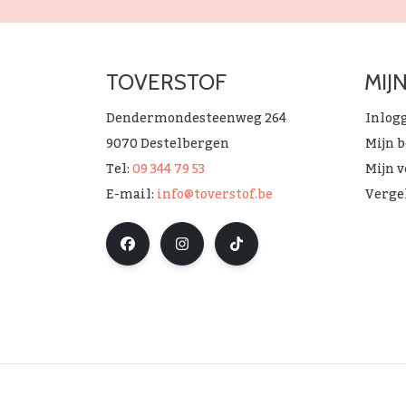
TOVERSTOF
MIJ
Dendermondesteenweg 264
Inlog
9070 Destelbergen
Mijn 
Tel:
09 344 79 53
Mijn v
E-mail:
info@toverstof.be
Verge