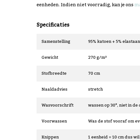
eenheden. Indien niet voorradig, kan je ons
ma
Specificaties
Samenstelling
95% katoen + 5% elastaan
Gewicht
270 g/m²
Stofbreedte
70 cm
Naaldadvies
stretch
Wasvoorschrift
wassen op 30°, niet in de 
Voorwassen
Was de stof vooraf om e
Knippen
1 eenheid = 10 cm dus wil 