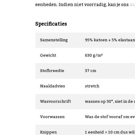
eenheden. Indien niet voorradig, kan je ons
ma
Specificaties
Samenstelling
95% katoen + 5% elastaan
Gewicht
630 g/m²
Stofbreedte
37 cm
Naaldadvies
stretch
Wasvoorschrift
wassen op 30°, niet in de 
Voorwassen
Was de stof vooraf om e
Knippen
1 eenheid = 10 cm dus wil 