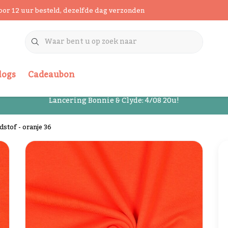
oor 12 uur besteld, dezelfde dag verzonden
logs
Cadeaubon
Lancering Bonnie & Clyde: 4/08 20u!
dstof - oranje 36