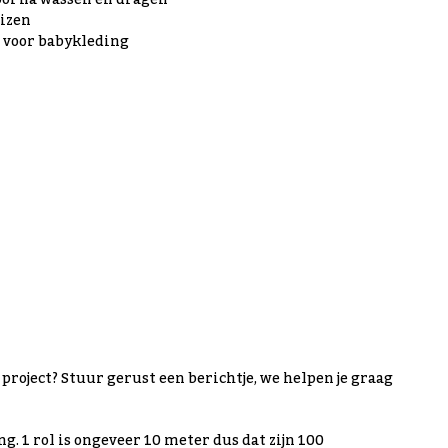
ooi na wassen en dragen
uizen
g voor babykleding
uw project? Stuur gerust een berichtje, we helpen je graag
ng. 1 rol is ongeveer 10 meter dus dat zijn 100