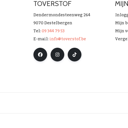
TOVERSTOF
MIJ
Dendermondesteenweg 264
Inlog
9070 Destelbergen
Mijn 
Tel:
09 344 79 53
Mijn v
E-mail:
info@toverstof.be
Verge