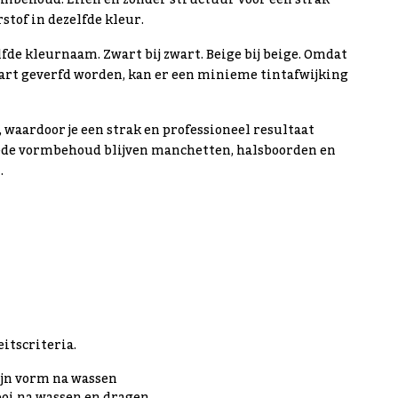
mbehoud. Effen en zonder structuur voor een strak
stof in dezelfde kleur.
fde kleurnaam. Zwart bij zwart. Beige bij beige. Omdat
part geverfd worden, kan er een minieme tintafwijking
, waardoor je een strak en professioneel resultaat
 goede vormbehoud blijven manchetten, halsboorden en
.
itscriteria.
jn vorm na wassen