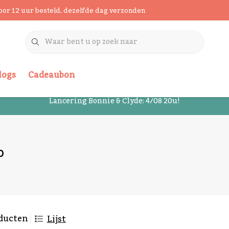
oor 12 uur besteld, dezelfde dag verzonden
logs
Cadeaubon
Lancering Bonnie & Clyde: 4/08 20u!
p
ducten
Lijst