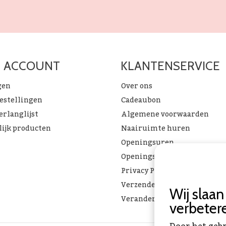
N ACCOUNT
KLANTENSERVICE
gen
Over ons
bestellingen
Cadeaubon
erlanglijst
Algemene voorwaarden
lijk producten
Naairuimte huren
Openingsuren
Openingsuren & verlof
Privacy Policy
Verzenden & ophalen
Wij slaa
Verandering Toverstof FAQ
verbeter