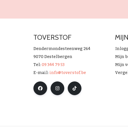
TOVERSTOF
MIJ
Dendermondesteenweg 264
Inlog
9070 Destelbergen
Mijn 
Tel:
09 344 79 53
Mijn v
E-mail:
info@toverstof.be
Verge