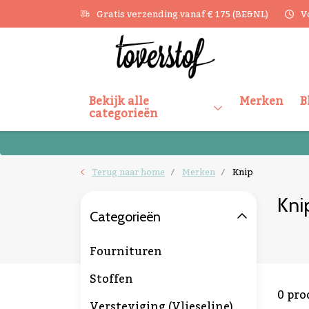
Gratis verzending vanaf € 175 (BE&NL)
V
Bekijk alle
Merken
B
categorieën
Terug naar home
Merken
Knip
Kni
Categorieën
Fournituren
Stoffen
0 pro
Versteviging (Vlieseline)