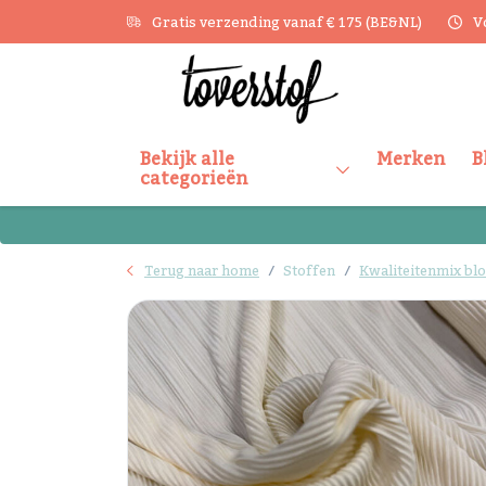
Gratis verzending vanaf € 175 (BE&NL)
V
Bekijk alle
Merken
B
categorieën
Terug naar home
Stoffen
Kwaliteitenmix bl