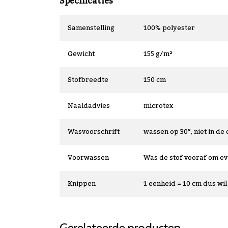
Specificaties
Samenstelling
100% polyester
Gewicht
155 g/m²
Stofbreedte
150 cm
Naaldadvies
microtex
Wasvoorschrift
wassen op 30°, niet in de 
Voorwassen
Was de stof vooraf om e
Knippen
1 eenheid = 10 cm dus wil 
Gerelateerde producten