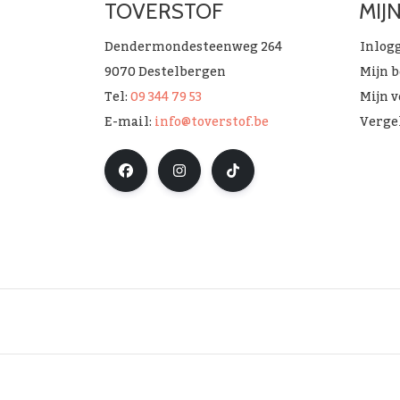
TOVERSTOF
MIJ
Dendermondesteenweg 264
Inlog
9070 Destelbergen
Mijn 
Tel:
09 344 79 53
Mijn v
E-mail:
info@toverstof.be
Verge