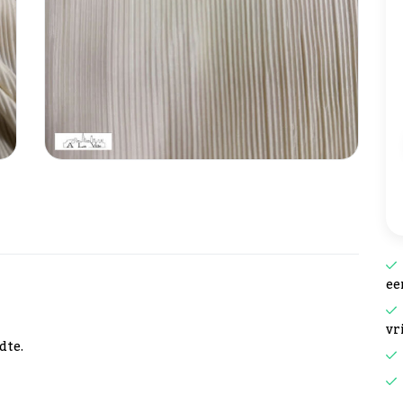
ee
vr
dte.