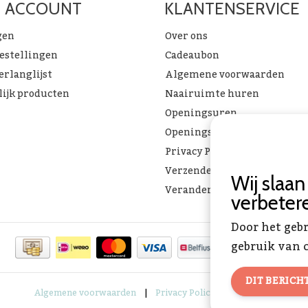
N ACCOUNT
KLANTENSERVICE
gen
Over ons
bestellingen
Cadeaubon
erlanglijst
Algemene voorwaarden
lijk producten
Naairuimte huren
Openingsuren
Openingsuren & verlof
Privacy Policy
Verzenden & ophalen
Wij slaa
Verandering Toverstof FAQ
verbeter
Door het geb
gebruik van c
DIT BERICH
Algemene voorwaarden
|
Privacy Policy
|
RSS Feed