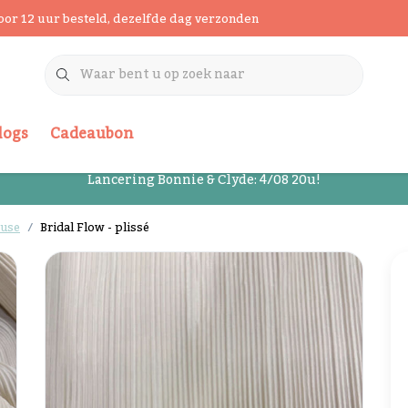
oor 12 uur besteld, dezelfde dag verzonden
logs
Cadeaubon
Lancering Bonnie & Clyde: 4/08 20u!
ouse
Bridal Flow - plissé