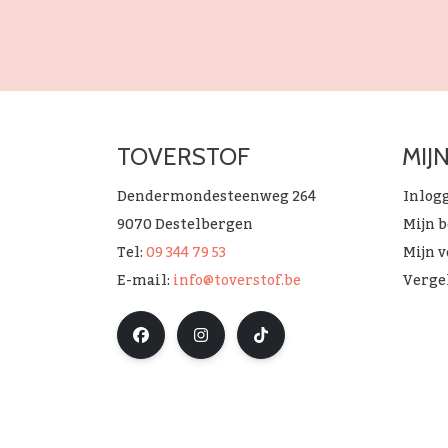
TOVERSTOF
MIJ
Dendermondesteenweg 264
Inlog
9070 Destelbergen
Mijn 
Tel:
09 344 79 53
Mijn v
E-mail:
info@toverstof.be
Verge