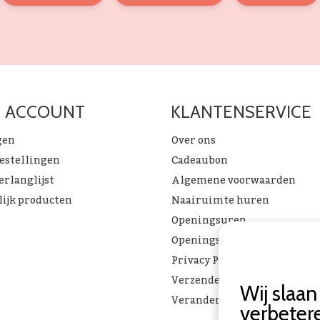
N ACCOUNT
KLANTENSERVICE
gen
Over ons
bestellingen
Cadeaubon
erlanglijst
Algemene voorwaarden
lijk producten
Naairuimte huren
Openingsuren
Openingsuren & verlof
Privacy Policy
Verzenden & ophalen
Wij slaa
Verandering Toverstof FAQ
verbeter