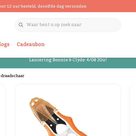
oor 12 uur besteld, dezelfde dag verzonden
logs
Cadeaubon
Lancering Bonnie & Clyde: 4/08 20u!
 draadschaar