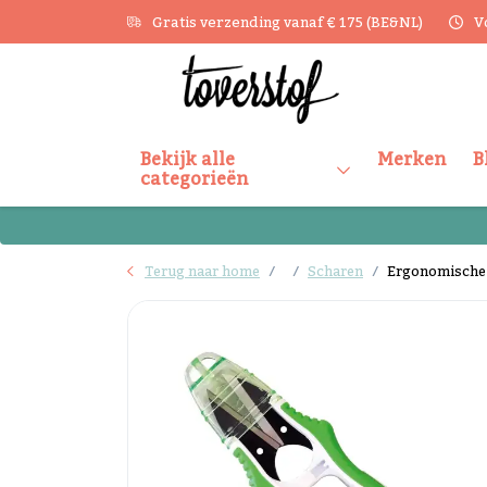
Gratis verzending vanaf € 175 (BE&NL)
V
Bekijk alle
Merken
B
categorieën
Terug naar home
Scharen
Ergonomische