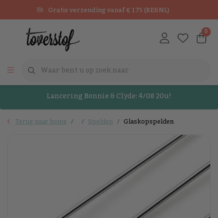
Gratis verzending vanaf € 175 (BE&NL)
0
Lancering Bonnie & Clyde: 4/08 20u!
Terug naar home
Spelden
Glaskopspelden