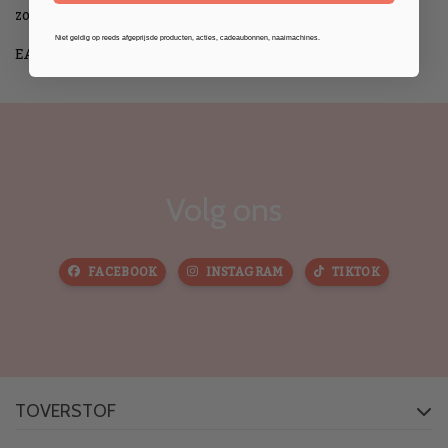
zonder dat de stof beschadigt.
Niet geldig op reeds afgeprijsde producten, acties, cadeaubonnen, naaimachines.
EAN: 4002270292655
Volg ons
FACEBOOK
INSTAGRAM
TIKTOK
TOVERSTOF