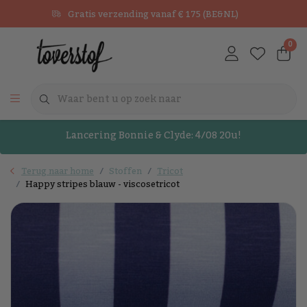
Gratis verzending vanaf € 175 (BE&NL)
0
Lancering Bonnie & Clyde: 4/08 20u!
Terug naar home
Stoffen
Tricot
Happy stripes blauw - viscosetricot