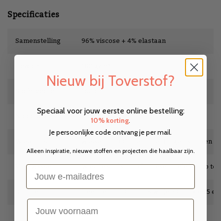
Specificaties
Samenstelling
96% viscose + 4% elastaan
Gewicht
180 g/m²
Nieuw bij Toverstof?
Stofbreedte
160 cm
Speciaal voor jouw eerste online bestelling:
Naaldadvies
stretch
10% korting
.
Je persoonlijke code ontvang je per mail.
Wasvoorschrift
wassen op 30°, niet in de droger, strijken op
Alleen inspiratie, nieuwe stoffen en projecten die haalbaar zijn.
Voorwassen
Was de stof vooraf om eventuele krimp te
Email
Knippen
1 eenheid = 10 cm dus wil je 50 cm, kies 5 e
voornaam