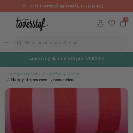
Gratis verzending vanaf € 175 (BE&NL)
0
Lancering Bonnie & Clyde: 4/08 20u!
Terug naar home
Stoffen
Tricot
Happy stripes roze - viscosetricot