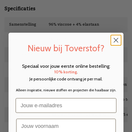
Specificaties
Samenstelling
96% viscose + 4% elastaan
Gewicht
180 g/m²
Nieuw bij Toverstof?
Stofbreedte
160 cm
Speciaal voor jouw eerste online bestelling:
Naaldadvies
stretch
10% korting
.
Je persoonlijke code ontvang je per mail.
Wasvoorschrift
wassen op 30°, niet in de droger, strijken op
Alleen inspiratie, nieuwe stoffen en projecten die haalbaar zijn.
Voorwassen
Was de stof vooraf om eventuele krimp te
Email
Knippen
1 eenheid = 10 cm dus wil je 50 cm, kies 5 e
voornaam