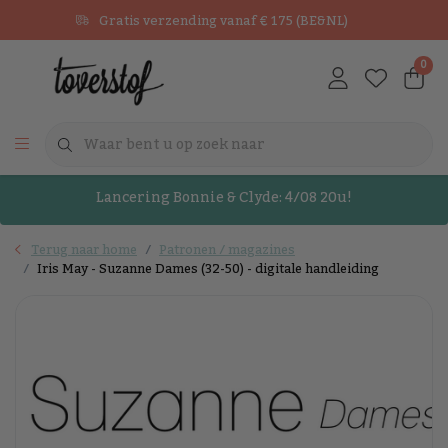
Gratis verzending vanaf € 175 (BE&NL)
0
Lancering Bonnie & Clyde: 4/08 20u!
Terug naar home
Patronen / magazines
Iris May - Suzanne Dames (32-50) - digitale handleiding