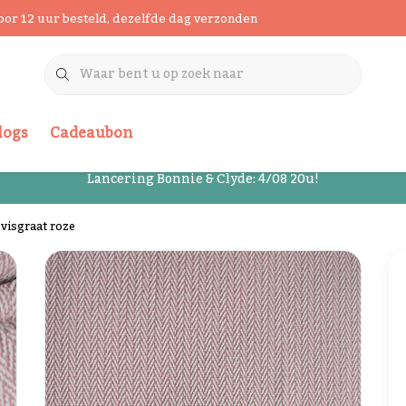
oor 12 uur besteld, dezelfde dag verzonden
logs
Cadeaubon
Lancering Bonnie & Clyde: 4/08 20u!
 visgraat roze