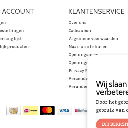
N ACCOUNT
KLANTENSERVICE
gen
Over ons
bestellingen
Cadeaubon
erlanglijst
Algemene voorwaarden
lijk producten
Naairuimte huren
Openingsuren
Openingsuren & verlof
Privacy Policy
Verzenden & ophalen
Wij slaa
Verandering Toverstof FAQ
verbeter
Door het geb
gebruik van c
DIT BERICH