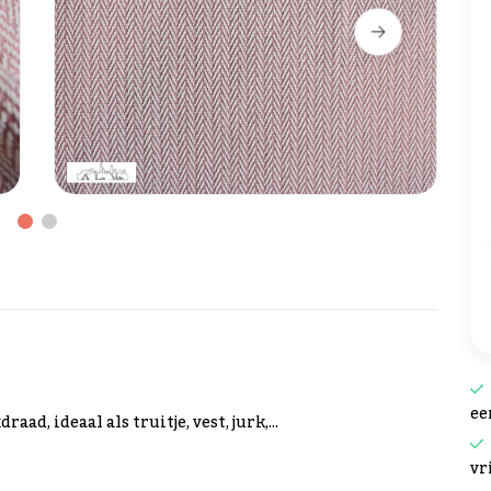
ee
ad, ideaal als truitje, vest, jurk,...
vr