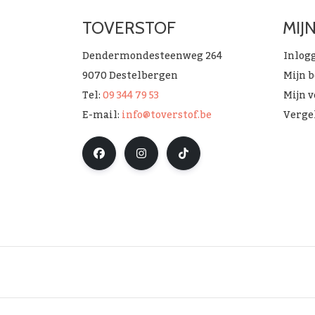
TOVERSTOF
MIJ
Dendermondesteenweg 264
Inlog
9070 Destelbergen
Mijn 
Tel:
09 344 79 53
Mijn v
E-mail:
info@toverstof.be
Verge