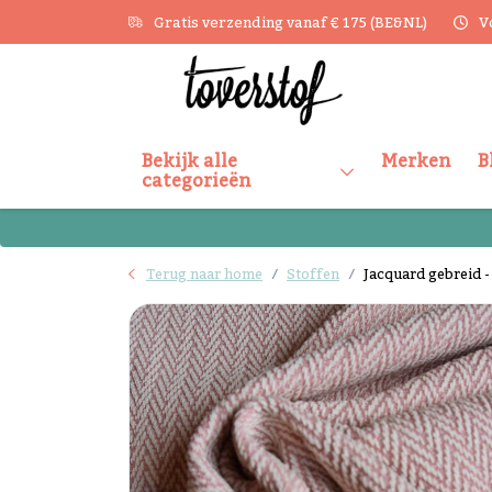
Gratis verzending vanaf € 175 (BE&NL)
V
Bekijk alle
Merken
B
categorieën
Terug naar home
Stoffen
Jacquard gebreid -