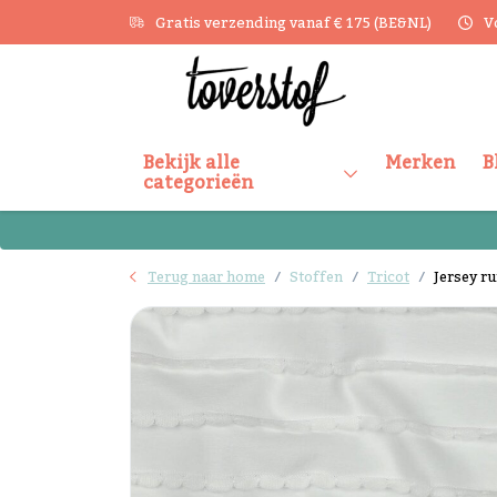
Gratis verzending vanaf € 175 (BE&NL)
V
Bekijk alle
Merken
B
categorieën
Terug naar home
Stoffen
Tricot
Jersey ru