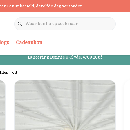
oor 12 uur besteld, dezelfde dag verzonden
logs
Cadeaubon
Lancering Bonnie & Clyde: 4/08 20u!
ffles - wit