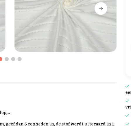
ee
vr
op,...
cm, geef dan 6 eenheden in, de stof wordt uiteraard in 1