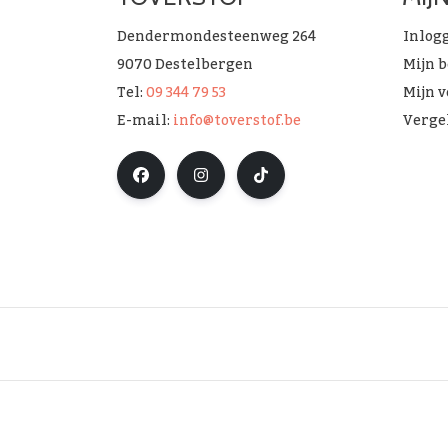
Dendermondesteenweg 264
Inlog
9070 Destelbergen
Mijn 
Tel:
09 344 79 53
Mijn v
E-mail:
info@toverstof.be
Verge