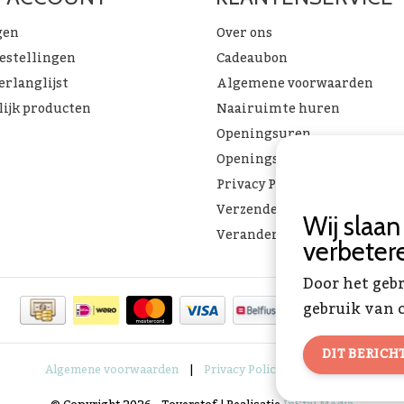
gen
Over ons
bestellingen
Cadeaubon
erlanglijst
Algemene voorwaarden
lijk producten
Naairuimte huren
Openingsuren
Openingsuren & verlof
Privacy Policy
Verzenden & ophalen
Wij slaa
Verandering Toverstof FAQ
verbeter
Door het geb
gebruik van c
DIT BERICH
Algemene voorwaarden
|
Privacy Policy
|
RSS Feed