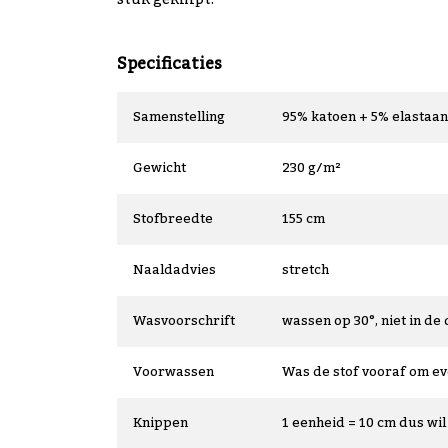
stuk geknipt.
Specificaties
Samenstelling
95% katoen + 5% elastaan
Gewicht
230 g/m²
Stofbreedte
155 cm
Naaldadvies
stretch
Wasvoorschrift
wassen op 30°, niet in de 
Voorwassen
Was de stof vooraf om e
Knippen
1 eenheid = 10 cm dus wil 