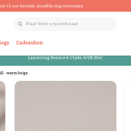
oor 12 uur besteld, dezelfde dag verzonden
logs
Cadeaubon
Lancering Bonnie & Clyde: 4/08 20u!
ll - warm beige