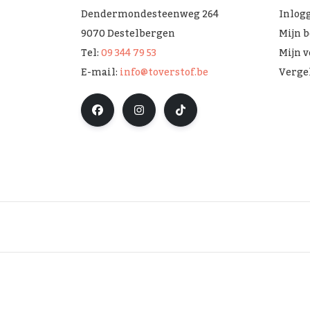
Dendermondesteenweg 264
Inlog
9070 Destelbergen
Mijn 
Tel:
09 344 79 53
Mijn v
E-mail:
info@toverstof.be
Verge