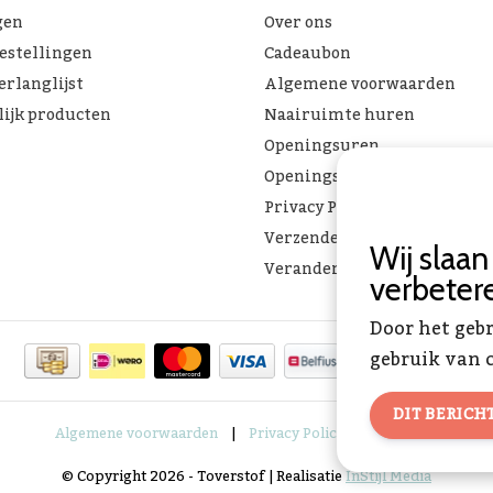
gen
Over ons
bestellingen
Cadeaubon
erlanglijst
Algemene voorwaarden
lijk producten
Naairuimte huren
Openingsuren
Openingsuren & verlof
Privacy Policy
Verzenden & ophalen
Wij slaa
Verandering Toverstof FAQ
verbeter
Door het geb
gebruik van c
DIT BERICH
Algemene voorwaarden
|
Privacy Policy
|
RSS Feed
© Copyright 2026 - Toverstof | Realisatie
InStijl Media