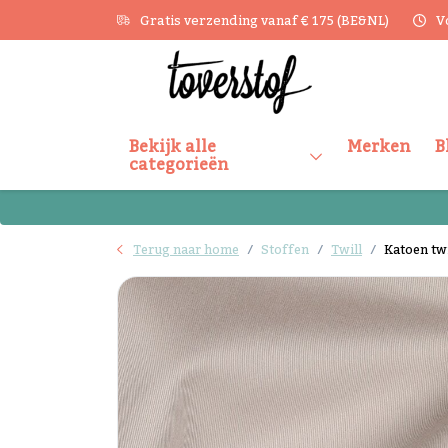
Gratis verzending vanaf € 175 (BE&NL)
V
Bekijk alle
Merken
B
categorieën
Terug naar home
Stoffen
Twill
Katoen twi