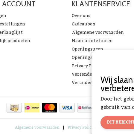
N ACCOUNT
KLANTENSERVICE
gen
Over ons
bestellingen
Cadeaubon
erlanglijst
Algemene voorwaarden
lijk producten
Naairuimte huren
Openingsuren
Openingsuren & verlof
Privacy Policy
Verzenden & ophalen
Wij slaa
Verandering Toverstof FAQ
verbeter
Door het geb
gebruik van c
DIT BERICH
Algemene voorwaarden
|
Privacy Policy
|
RSS Feed