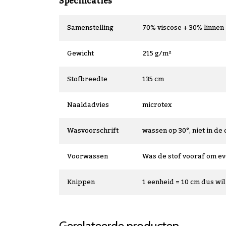
Specificaties
Samenstelling
70% viscose + 30% linnen
Gewicht
215 g/m²
Stofbreedte
135 cm
Naaldadvies
microtex
Wasvoorschrift
wassen op 30°, niet in de 
Voorwassen
Was de stof vooraf om e
Knippen
1 eenheid = 10 cm dus wil 
Gerelateerde producten