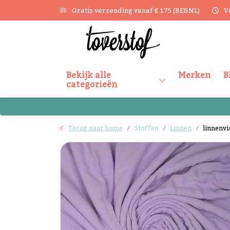
Gratis verzending vanaf € 175 (BE&NL)
V
Bekijk alle
Merken
B
categorieën
Terug naar home
Stoffen
Linnen
linnenvi