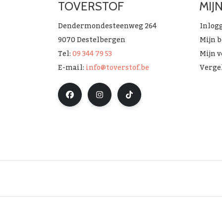
TOVERSTOF
MIJ
Dendermondesteenweg 264
Inlog
9070 Destelbergen
Mijn 
Tel:
09 344 79 53
Mijn v
E-mail:
info@toverstof.be
Verge