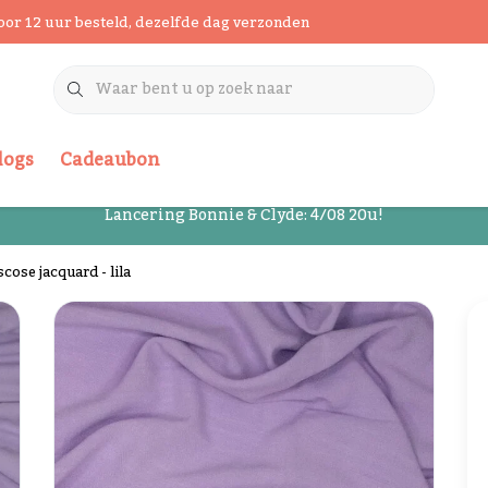
oor 12 uur besteld, dezelfde dag verzonden
logs
Cadeaubon
Lancering Bonnie & Clyde: 4/08 20u!
scose jacquard - lila