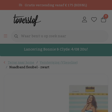
Gratis verzending vanaf € 175 (BE&NL)
0
Lancering Bonnie & Clyde: 4/08 20u!
Terug naar home
Versteviging (Vlieseline)
Naadband flexibel - zwart