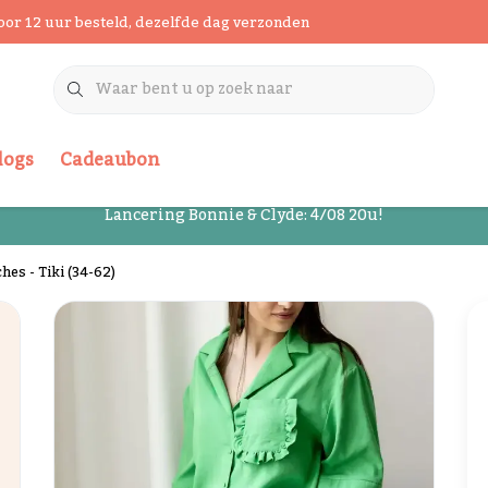
oor 12 uur besteld, dezelfde dag verzonden
logs
Cadeaubon
Lancering Bonnie & Clyde: 4/08 20u!
hes - Tiki (34-62)