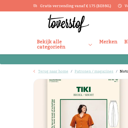
Gratis verzending vanaf € 175 (BE&NL)
V
Bekijk alle
Merken
B
categorieën
Terug naar home
Patronen / magazines
Notc