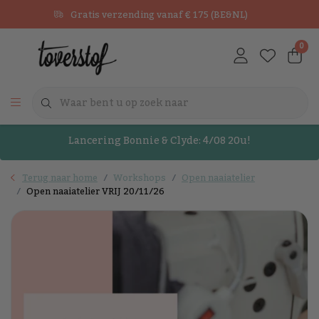
Gratis verzending vanaf € 175 (BE&NL)
0
Lancering Bonnie & Clyde: 4/08 20u!
Terug naar home
Workshops
Open naaiatelier
Open naaiatelier VRIJ 20/11/26