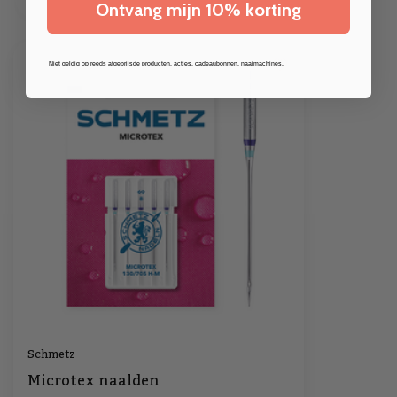
Ontvang mijn 10% korting
Niet geldig op reeds afgeprijsde producten, acties, cadeaubonnen, naaimachines.
Schmetz
Microtex naalden