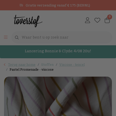
Gratis verzending vanaf € 175 (BE&NL)
0
Lancering Bonnie & Clyde: 4/08 20u!
Terug naar home
Stoffen
Viscose - tencel
Pastel Promenade - viscose