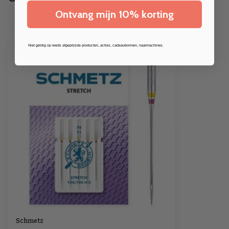
Ontvang mijn 10% korting
Niet geldig op reeds afgeprijsde producten, acties, cadeaubonnen, naaimachines.
Schmetz