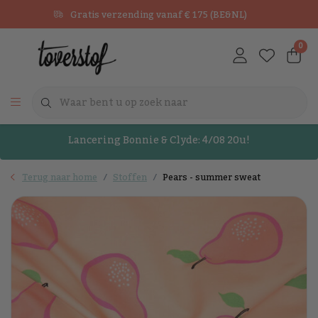
Gratis verzending vanaf € 175 (BE&NL)
0
Lancering Bonnie & Clyde: 4/08 20u!
Terug naar home
Stoffen
Pears - summer sweat