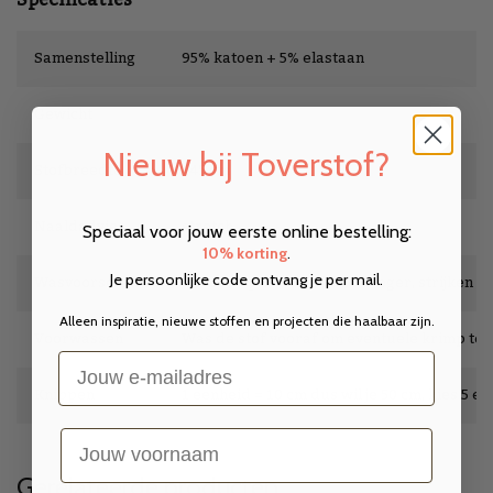
Specificaties
Samenstelling
95% katoen + 5% elastaan
Gewicht
Nieuw bij Toverstof?
Stofbreedte
145 cm
Naaldadvies
stretch
Speciaal voor jouw eerste online bestelling:
10% korting
.
Wasvoorschrift
wassen op 30°, niet in de droger, strijken op
Je persoonlijke code ontvang je per mail.
Alleen inspiratie, nieuwe stoffen en projecten die haalbaar zijn.
Voorwassen
Was de stof vooraf om eventuele krimp te
Email
Knippen
1 eenheid = 10 cm dus wil je 50 cm, kies 5 e
voornaam
Gerelateerde producten