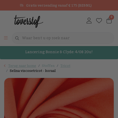
Gratis verzending vanaf € 175 (BE&NL)
0
Lancering Bonnie & Clyde: 4/08 20u!
Terug naar home
Stoffen
Tricot
Selina viscosetricot - koraal