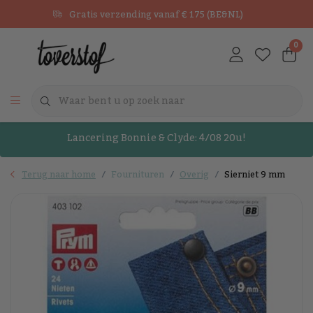
Gratis verzending vanaf € 175 (BE&NL)
0
Lancering Bonnie & Clyde: 4/08 20u!
Terug naar home
Fournituren
Overig
Sierniet 9 mm