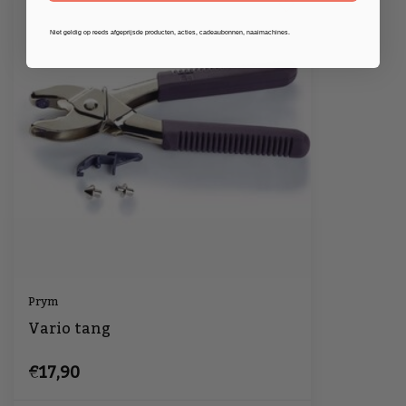
Niet geldig op reeds afgeprijsde producten, acties, cadeaubonnen, naaimachines.
Prym
Vario tang
€17,90