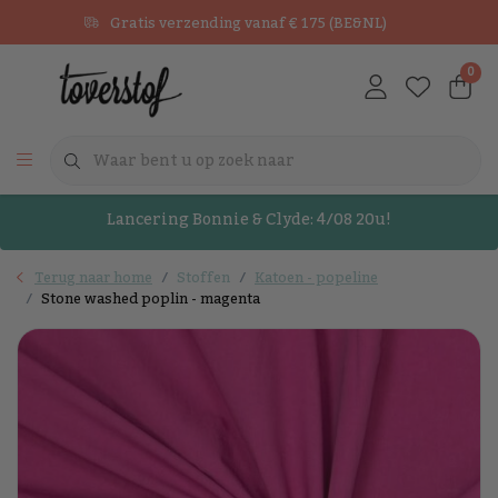
Gratis verzending vanaf € 175 (BE&NL)
0
Lancering Bonnie & Clyde: 4/08 20u!
Terug naar home
Stoffen
Katoen - popeline
Stone washed poplin - magenta