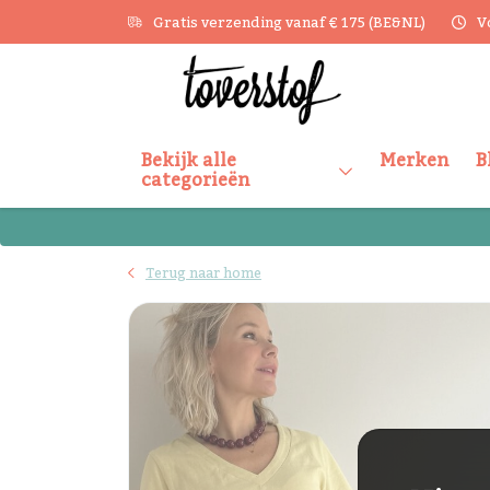
Gratis verzending vanaf € 175 (BE&NL)
V
Bekijk alle
Merken
B
categorieën
Terug naar home