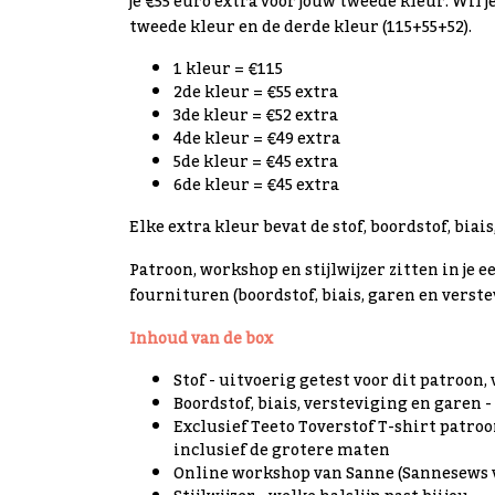
je €55 euro extra voor jouw tweede kleur. Wil j
tweede kleur en de derde kleur (115+55+52).
1 kleur = €115
2de kleur = €55 extra
3de kleur = €52 extra
4de kleur = €49 extra
5de kleur = €45 extra
6de kleur = €45 extra
Elke extra kleur bevat de stof, boordstof, biai
Patroon, workshop en stijlwijzer zitten in je e
fournituren (boordstof, biais, garen en verste
Inhoud van de box
Stof - uitvoerig getest voor dit patroon
Boordstof, biais, versteviging en garen 
Exclusief Teeto Toverstof T-shirt patroo
inclusief de grotere maten
Online workshop van Sanne (Sannesews va