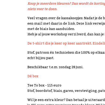
Koop je meerdere kleuren? Dan wordt de korting 
niets voor te doen.
Veel vragen over de kassakoopjes: Nadat je de 
een mail met daarin de link. Deze link verwij
met de biais kan aanduiden.
Heb je al jouw workshop verzilverd, dan kan je
De t-shirt die je keer op keer aantrekt. Eindeli
Stof, patroon én technieken die 100% op elkaar
echt bij jou past.
Beschikbaar t.e.m. zondag 28 juni.
Dé box
Tee To box - 115 euro
Stof, boordstof, biais, garen, versteviging, pa
Wil je een extra kleur? Dan betaal je uiteraa