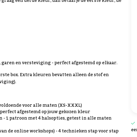
e graag een derde kleur, dan betaal je de eerste kleur, de
s, garen en versteviging - perfect afgestemd op elkaar.
erste box. Extra kleuren bevatten alleen de stof en
viging).
, voldoende voor alle maten (XS-XXXL)
- perfect afgestemd op jouw gekozen kleur
n - 1 patroon met 4 halsopties, getest in alle maten
ee
n de online workshops) - 4 technieken stap voor stap