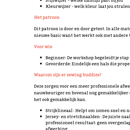
Stijlwijzer - welke halslijn past bij jou
Kleurwijzer - welk kleur laat jou stralen
Het patroon
Dit patroon is door en door getest. In alle mat
nieuwe basic want het werkt ook met andere t
Voor wie
Beginner: De workshop begeleidt je stap v
Gevorderde: Eindelijk een hals die prope
Waarom zijn er sewing buddies?
Deze zorgen voor een meer professionele afwer
nauwkeuriger en bovenal nog gemakkelijker o
het ook gemakkelijk kan.
Strijklineaal : Helpt om zomen snel en n
Jersey- en stretchnaalden : De juiste na
professioneel resultaat: geen overgesla
afwerking