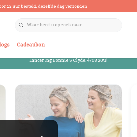
oor 12 uur besteld, dezelfde dag verzonden
logs
Cadeaubon
Lancering Bonnie & Clyde: 4/08 20u!