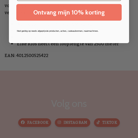
volledig vrij bevonden is van schadelijke chemicaliën en
Ontvang mijn 10% korting
veilig is voor menselijk gebruik.
Aanbevolen naalddikte: NM 70-80
Wasbaar tot 60°C
Niet geldig op reeds afgeprijsde producten, acties, cadeaubonnen, naaimachines.
Heet te strijken
Elke klos heeft een looplengte van 2500 meter
EAN: 4012500525422
Volg ons
FACEBOOK
INSTAGRAM
TIKTOK