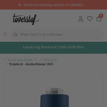
Gratis verzending vanaf € 175 (BE&NL)
0
Lancering Bonnie & Clyde: 4/08 20u!
Terug naar home
Overlock
Trojalock - donkerblauw 1303