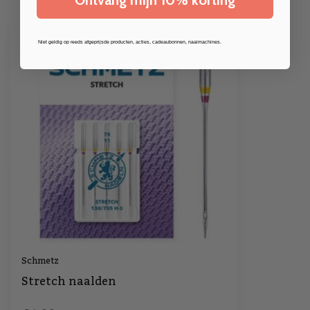
Niet geldig op reeds afgeprijsde producten, acties, cadeaubonnen, naaimachines.
Schmetz
Stretch naalden