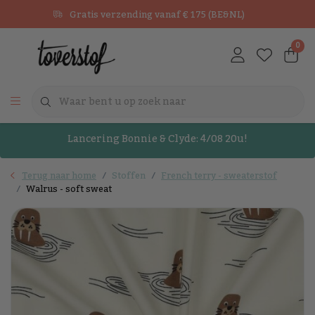
Gratis verzending vanaf € 175 (BE&NL)
0
Lancering Bonnie & Clyde: 4/08 20u!
Terug naar home
Stoffen
French terry - sweaterstof
Walrus - soft sweat