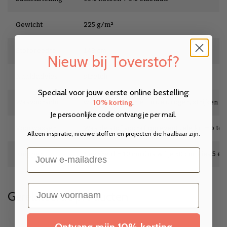
Gewicht
225 g/m²
Stofbreedte
148 cm
Nieuw bij Toverstof?
Naaldadvies
stretch
Speciaal voor jouw eerste online bestelling:
Wasvoorschrift
wassen op 30°, niet in de droger, strijken op
10% korting
.
Je persoonlijke code ontvang je per mail.
Voorwassen
Was de stof vooraf om eventuele krimp te
Alleen inspiratie, nieuwe stoffen en projecten die haalbaar zijn.
Email
Knippen
1 eenheid = 10 cm dus wil je 50 cm, kies 5 e
voornaam
Gerelateerde producten
Ontvang mijn 10% korting