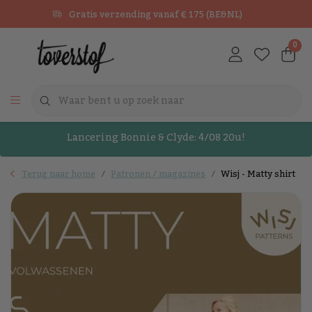
Gratis verzending vanaf € 175 (BE&NL)
0
Lancering Bonnie & Clyde: 4/08 20u!
Terug naar home
Patronen / magazines
Wisj - Matty shirt