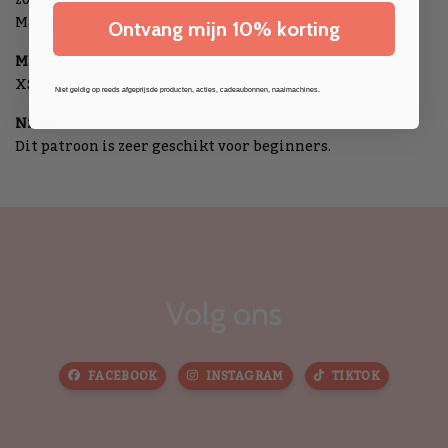
Matty heeft ook een borstzakje.
Ontvang mijn 10% korting
Maten:
XS – 4XL (maattabel zie foto’s)
Niet geldig op reeds afgeprijsde producten, acties, cadeaubonnen, naaimachines.
Niveau:
Dit patroon is zeer geschikt voor beginners.
Volg ons
FACEBOOK
INSTAGRAM
TIKTOK