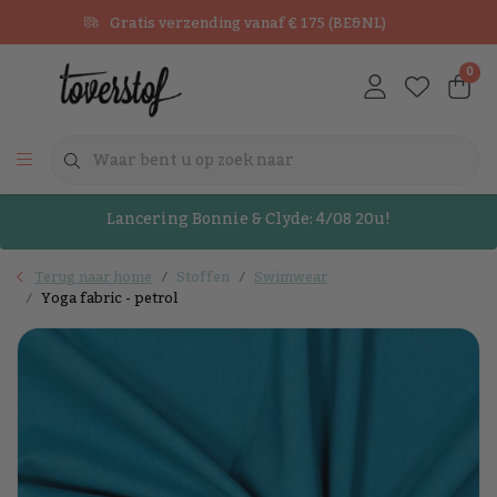
Gratis verzending vanaf € 175 (BE&NL)
0
Lancering Bonnie & Clyde: 4/08 20u!
Terug naar home
Stoffen
Swimwear
Yoga fabric - petrol