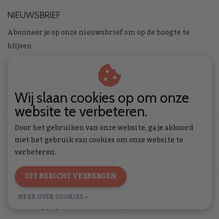
NIEUWSBRIEF
Abonneer je op onze nieuwsbrief om op de hoogte te
blijven.
Wij slaan cookies op om onze
ABONNEER
website te verbeteren.
Door het gebruiken van onze website, ga je akkoord
met het gebruik van cookies om onze website te
verbeteren.
DIT BERICHT VERBERGEN
Algemene voorwaarden
|
Privacy Policy
|
RSS Feed
MEER OVER COOKIES »
© Copyright 2026 - Toverstof | Realisatie
InStijl Media