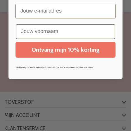
Email
voornaam
Volg ons
Ontvang mijn 10% korting
FACEBOOK
INSTAGRAM
TIKTOK
Niet geldig op reeds afgeprijsde producten, acties, cadeaubonnen, naaimachines.
TOVERSTOF
MIJN ACCOUNT
KLANTENSERVICE