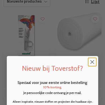
Lijst
Madeira
Madeira
Nieuw bij Toverstof?
Draadschaar
Avalon
€25,90
€0,18
Speciaal voor jouw eerste online bestelling:
10% korting
.
Je persoonlijke code ontvang je per mail.
TOEVOEGEN
TOEVOEGEN
Alleen inspiratie, nieuwe stoffen en projecten die haalbaar zijn.