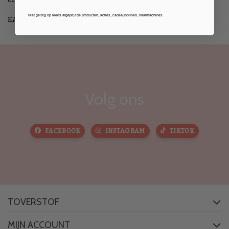
EAN: 4003760994912
Niet geldig op reeds afgeprijsde producten, acties, cadeaubonnen, naaimachines.
Volg ons
FACEBOOK
INSTAGRAM
TIKTOK
TOVERSTOF
MIJN ACCOUNT