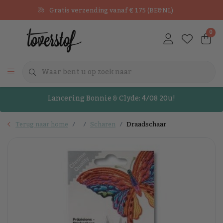
Gratis verzending vanaf € 175 (BE&NL)
0
Lancering Bonnie & Clyde: 4/08 20u!
Terug naar home
Scharen
Draadschaar