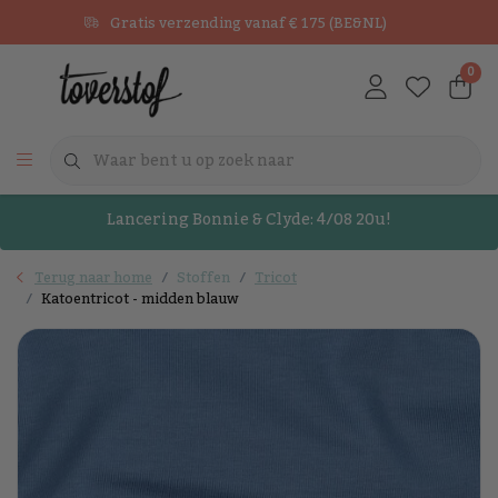
Gratis verzending vanaf € 175 (BE&NL)
0
Lancering Bonnie & Clyde: 4/08 20u!
Terug naar home
Stoffen
Tricot
Katoentricot - midden blauw