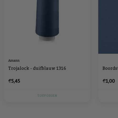
Amann
Trojalock - duifblauw 1316
Boords
€5,45
€1,00
TOEVOEGEN