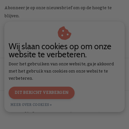
Abonneer je op onze nieuwsbrief om op de hoogte te
blijven.
Wij slaan cookies op om onze
ABONNEER
website te verbeteren.
Door het gebruiken van onze website, ga je akkoord
met het gebruik van cookies om onze website te
verbeteren.
DIT BERICHT VERBERGEN
Algemene voorwaarden
|
Privacy Policy
|
RSS Feed
MEER OVER COOKIES »
© Copyright 2026 - Toverstof | Realisatie
InStijl Media